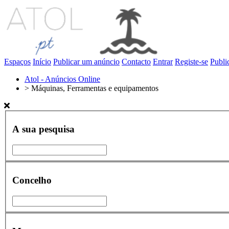
Espaços
Início
Publicar um anúncio
Contacto
Entrar
Registe-se
Publi
Atol - Anúncios Online
>
Máquinas, Ferramentas e equipamentos
A sua pesquisa
Concelho