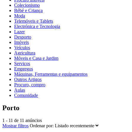
Colecionismo
Bébé e Criança
Moda
Telemóveis e Tablets
Electrónica e Tecnologia
Lazer
Desporto
Imóveis
Veículos
Agricultura
Móveis e Casa e Jardim
Serviços
Empregos
Máquinas, Ferramentas e equipamentos
Outros Artigos
Procuro, compro
Aulas
Comunidade
Porto
1 - 11 de 11 anúncios
Mostrar filtros
Ordenar por:
Listado recentemente