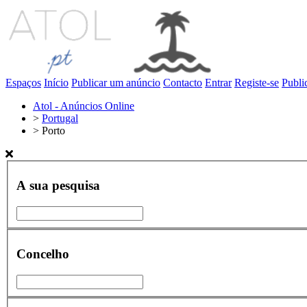
Espaços
Início
Publicar um anúncio
Contacto
Entrar
Registe-se
Publi
Atol - Anúncios Online
>
Portugal
>
Porto
A sua pesquisa
Concelho